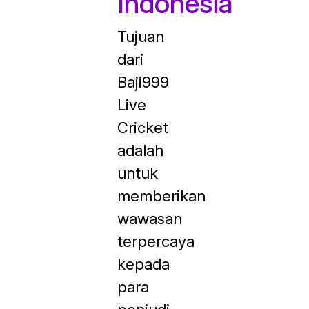
Indonesia
Tujuan
dari
Baji999
Live
Cricket
adalah
untuk
memberikan
wawasan
terpercaya
kepada
para