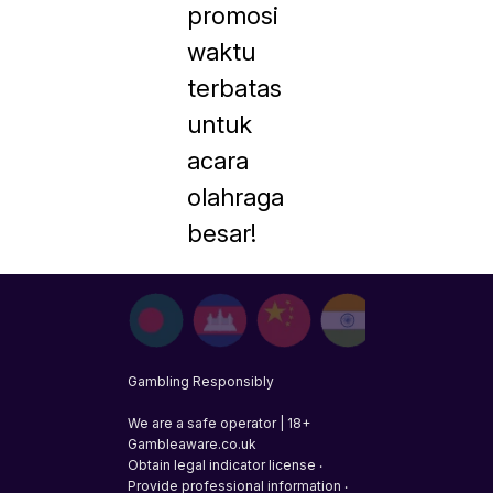
promosi
waktu
terbatas
untuk
acara
olahraga
besar!
Gambling Responsibly
We are a safe operator | 18+
Gambleaware.co.uk
Obtain legal indicator license ‧
Provide professional information ‧