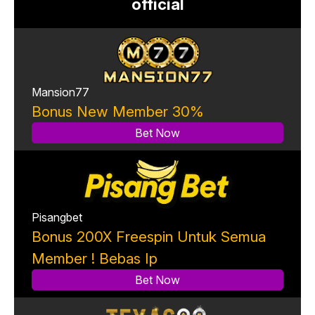
official
Mansion77
Bonus New Member 30%
Bet Now
Pisangbet
Bonus 200X Freespin Untuk Semua
Member ! Bebas Ip
Bet Now