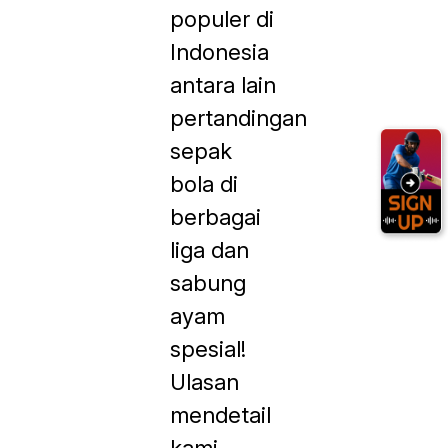
populer di
Indonesia
antara lain
pertandingan
sepak
bola di
berbagai
liga dan
sabung
ayam
spesial!
Ulasan
mendetail
kami