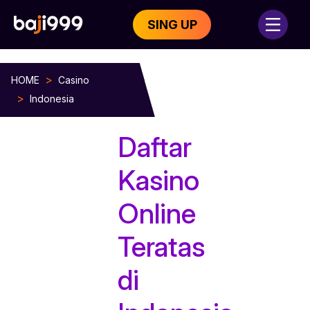
SING UP
HOME
Casino
Indonesia
Daftar
Kasino
Online
Teratas
di