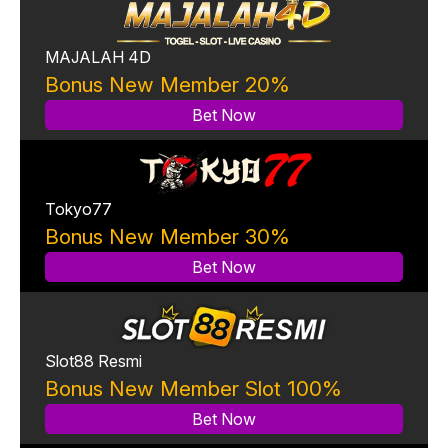
MAJALAH 4D
Bonus New Member 20%
Bet Now
Tokyo77
Bonus New Member 30%
Bet Now
Slot88 Resmi
Bonus New Member Slot 100%
Bet Now