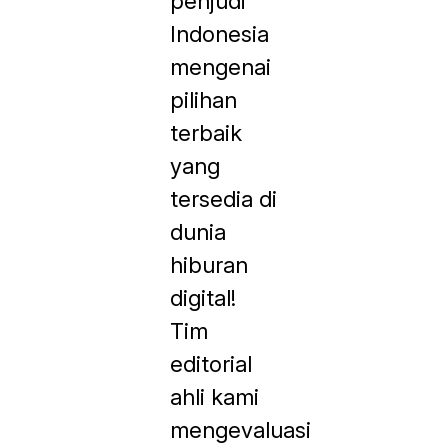
penjudi
Indonesia
mengenai
pilihan
terbaik
yang
tersedia di
dunia
hiburan
digital!
Tim
editorial
ahli kami
mengevaluasi